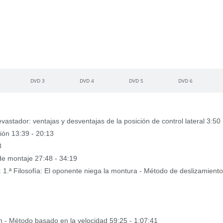
DVD 3
DVD 4
DVD 5
DVD 6
vastador: ventajas y desventajas de la posición de control lateral 3:50 
ción 13:39 - 20:13
8
n de montaje 27:48 - 34:19
: 1.ª Filosofía: El oponente niega la montura - Método de deslizamiento
ón - Método basado en la velocidad 59:25 - 1:07:41