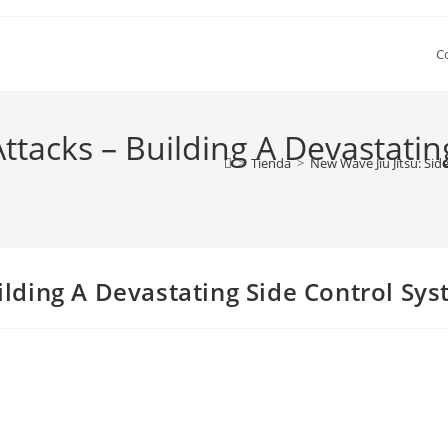
C
Attacks – Building A Devastati
>
Tienda
>
New Wave Jiu Jitsu: Sid
uilding A Devastating Side Control S